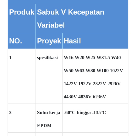
Produk
Sabuk V Kecepatan
Variabel
NO.
Proyek
Hasil
1
spesifikasi
W16 W20 W25 W31.5 W40
W50 W63 W80 W100 1022V
1422V 1922V 2322V 2926V
4430V 4836V 6236V
2
Suhu kerja
-60°C hingga -135°C
EPDM