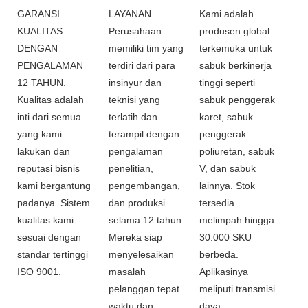
GARANSI
LAYANAN
Kami adalah
KUALITAS
Perusahaan
produsen global
DENGAN
memiliki tim yang
terkemuka untuk
PENGALAMAN
terdiri dari para
sabuk berkinerja
12 TAHUN.
insinyur dan
tinggi seperti
Kualitas adalah
teknisi yang
sabuk penggerak
inti dari semua
terlatih dan
karet, sabuk
yang kami
terampil dengan
penggerak
lakukan dan
pengalaman
poliuretan, sabuk
reputasi bisnis
penelitian,
V, dan sabuk
kami bergantung
pengembangan,
lainnya. Stok
padanya. Sistem
dan produksi
tersedia
kualitas kami
selama 12 tahun.
melimpah hingga
sesuai dengan
Mereka siap
30.000 SKU
standar tertinggi
menyelesaikan
berbeda.
ISO 9001.
masalah
Aplikasinya
pelanggan tepat
meliputi transmisi
waktu dan
daya,