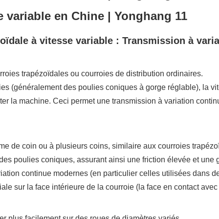
oïdale à vitesse variable : Transmission à vari
rroies trapézoïdales ou courroies de distribution ordinaires.
lies (généralement des poulies coniques à gorge réglable), la vi
ter la machine. Ceci permet une transmission à variation contin
e de coin ou à plusieurs coins, similaire aux courroies trapézoï
es poulies coniques, assurant ainsi une friction élevée et une gr
tion continue modernes (en particulier celles utilisées dans d
e sur la face intérieure de la courroie (la face en contact avec 
lier plus facilement sur des roues de diamètres variés.