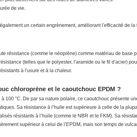
durée de vie.
 également un certain engrènement, améliorant l'efficacité de la
e résistance (comme le néoprène) comme matériau de base pour as
ésistance (telles que le polyester, l'aramide ou le fil d'acier) pou
istants à l'usure et à la chaleur.
chouc chloroprène et le caoutchouc EPDM ?
à 100 °C. De par sa nature polaire, ce caoutchouc présente une
phatiques. Sa résistance à l’huile est supérieure à celle de la p
alisés résistants à l’huile (comme le NBR et le FKM). Sa résist
légèrement supérieur à celui de l’EPDM, mais son temps de vulcan