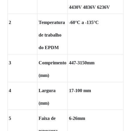
4430V 4836V 6236V
2
Temperatura
-60°C a -135°C
de trabalho
do EPDM
3
Comprimento
447-3150mm
(mm)
4
Largura
17-100 mm
(mm)
5
Faixa de
6-26mm
espessura