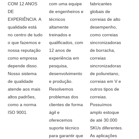
COM 12 ANOS
com uma equipe
fabricantes
DE
de engenheiros e
globais de
EXPERIÊNCIA. A
técnicos
correias de alto
qualidade está
altamente
desempenho,
no centro de tudo
treinados e
como correias
o que fazemos e
qualificados, com
sincronizadoras
nossa reputação
12 anos de
de borracha,
como empresa
experiência em
correias
depende disso.
pesquisa,
sincronizadoras
Nosso sistema
desenvolvimento
de poliuretano,
de qualidade
e produção.
correias em V e
atende aos mais
Resolvemos
outros tipos de
altos padrões,
problemas dos
correias.
como a norma
clientes de forma
Possuímos
ISO 9001.
ágil e
amplo estoque
oferecemos
de até 30.000
suporte técnico
SKUs diferentes.
para garantir que
As aplicações