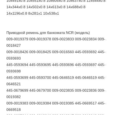
10x491x0.8 10x551x0.8 10x605x0.8 10x637x0.8 12x544x0.8
14x344x0.8 14x502x0.8 14x613x0.8 14x688x0.8
14x1196x0.8 8x281x1 10x538x1
Приводной ремень для банкомата NCR (модель)
009-0019379 009-0019378 009-0023833 009-0023834 009-
0018427
009-0018426 009-0018425 009-0016560 445-0593692 445-
0593693
445-0593694 445-0593695 445-0593696 445-0593697 445-
0593698
445-0593699 445-0593700 445-0646519 445-0646519 445-
0646521
445-0679699 445-0679700 009-0023835 009-0023836 009-
0019382
009-0019383 009-0019384 009-0019385 445-0669517 445-
0669518