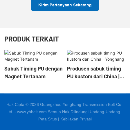
Kirim Pertanyaan Sekarang
PRODUK TERKAIT
Sabuk Timing PU dengan
Produsen sabuk timing
Magnet Tertanam
PU kustom dari China |
Yonghang
Hak Cipta © 2026 Guangzhou Yonghang Transmission Belt Co.,
Ltd. - www.yhbelt.com Semua Hak Dilindungi Undang-Undang. |
Peta Situs
|
Kebijakan Privasi