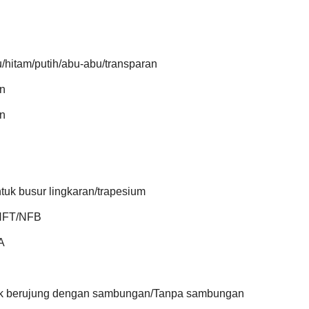
/hitam/putih/abu-abu/transparan
n
n
tuk busur lingkaran/trapesium
NFT/NFB
A
ak berujung dengan sambungan/Tanpa sambungan