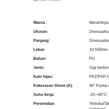
Warna :
Merah/hijau
Ukuran:
Disesuaika
Panjang:
Disesuaika
Lebar:
10-550mm
Bahan:
PU
Jenis:
Gigi berben
Kain hijau:
PAZ/PAR 
Kekerasan Shore (A):
90° Pantai 
Suhu kerja:
-20-+80°C
Persendian
Terbuka/T
(cetakan)