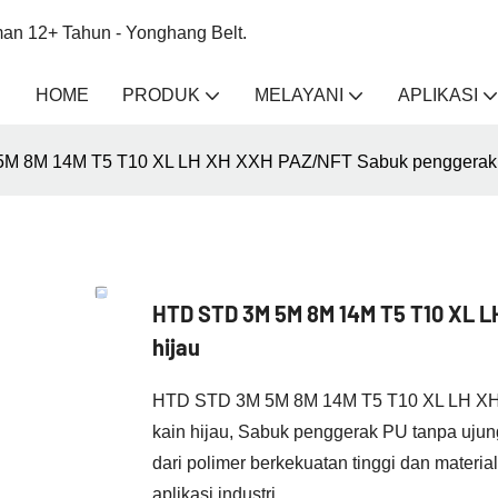
an 12+ Tahun - Yonghang Belt.
HOME
PRODUK
MELAYANI
APLIKASI
M 8M 14M T5 T10 XL LH XH XXH PAZ/NFT Sabuk penggerak P
HTD STD 3M 5M 8M 14M T5 T10 XL 
hijau
HTD STD 3M 5M 8M 14M T5 T10 XL LH XH 
kain hijau, Sabuk penggerak PU tanpa uju
dari polimer berkekuatan tinggi dan mater
aplikasi industri.