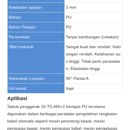
Ketebalan lapisan:
2 mm
Bahan:
PU
Bahan Pelapis:
PU
Persendian:
Tanpa sambungan (cetakan)
Sifat mekanik:
Sangat kuat dan rendah; Kebi
singan rendah; Ketahanan au
s tinggi; Tidak perlu perawata
n; Elastisitas tinggi
Kekerasan Lapisan:
90° Pantai A
Inti kawat:
baja
Aplikasi
Sabuk penggerak 16-T5-455+2 berlapis PU terutama
digunakan dalam berbagai peralatan pengolahan rangkaian
kabel otomatis seperti mesin pemotong kawat, mesin
pengupas kawat, mesin pengupas kabel, mesin pengelupas,