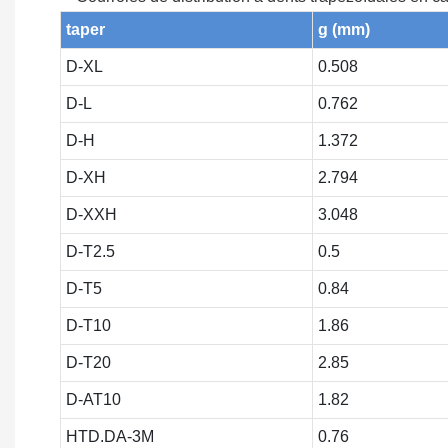
taper
g (mm)
D-XL
0.508
D-L
0.762
D-H
1.372
D-XH
2.794
D-XXH
3.048
D-T2.5
0.5
D-T5
0.84
D-T10
1.86
D-T20
2.85
D-AT10
1.82
HTD.DA-3M
0.76