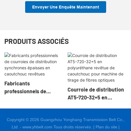
Envoyer Une Enquête Maintenant
PRODUITS ASSOCIÉS
Fabricants
Courroie de distribution
professionnels de
AT5-720-32+5 en
courroies de distribution
polyuréthane revêtue de
synchrones épaisses en
caoutchouc pour
caoutchouc revêtues
Copyright © 2026 Guangzhou Yonghang Transmission Belt Co.,
machine de tirage de
Ltd. - www.yhbelt.com Tous droits réservés. |
Plan du site
|
fibres optiques