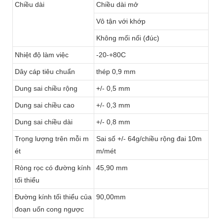
Chiều dài
Chiều dài mở
Vô tận với khớp
Không mối nối (đúc)
Nhiệt độ làm việc
-20-+80C
Dây cáp tiêu chuẩn
thép 0,9 mm
Dung sai chiều rộng
+/- 0,5 mm
Dung sai chiều cao
+/- 0,3 mm
Dung sai chiều dài
+/- 0,8 mm
Trọng lượng trên mỗi m
Sai số +/- 64g/chiều rộng đai 10m
ét
m/mét
Ròng rọc có đường kính
45,90 mm
tối thiểu
Đường kính tối thiểu của
90,00mm
đoạn uốn cong ngược