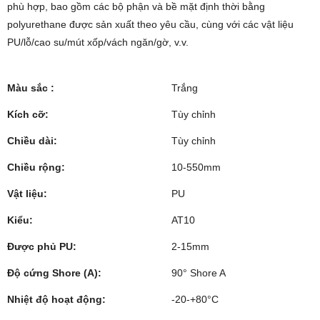
phù hợp, bao gồm các bộ phận và bề mặt định thời bằng
polyurethane được sản xuất theo yêu cầu, cùng với các vật liệu
PU/lỗ/cao su/mút xốp/vách ngăn/gờ, v.v.
Màu sắc :
Trắng
Kích cỡ:
Tùy chỉnh
Chiều dài:
Tùy chỉnh
Chiều rộng:
10-550mm
Vật liệu:
PU
Kiểu:
AT10
Được phủ PU:
2-15mm
Độ cứng Shore (A):
90° Shore A
Nhiệt độ hoạt động:
-20-+80°C