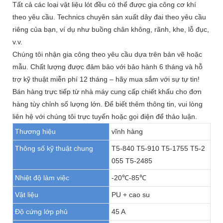
Tất cả các loại vật liệu lót đều có thể được gia công cơ khí
theo yêu cầu. Technics chuyên sản xuất dây đai theo yêu cầu
riêng của bạn, ví dụ như buồng chân không, rãnh, khe, lỗ đục,
v.v.
Chúng tôi nhận gia công theo yêu cầu dựa trên bản vẽ hoặc
mẫu. Chất lượng được đảm bảo với bảo hành 6 tháng và hỗ
trợ kỹ thuật miễn phí 12 tháng – hãy mua sắm với sự tự tin!
Bán hàng trực tiếp từ nhà máy cung cấp chiết khấu cho đơn
hàng tùy chỉnh số lượng lớn. Để biết thêm thông tin, vui lòng
liên hệ với chúng tôi trực tuyến hoặc gọi điện để thảo luận.
Thương hiệu
vĩnh hàng
Thông số kỹ thuật chung
T5-840 T5-910 T5-1755 T5-2
055 T5-2485
Nhiệt độ làm việc
-20℃-85℃
Vật liệu
PU + cao su
Độ cứng lớp phủ
45 A