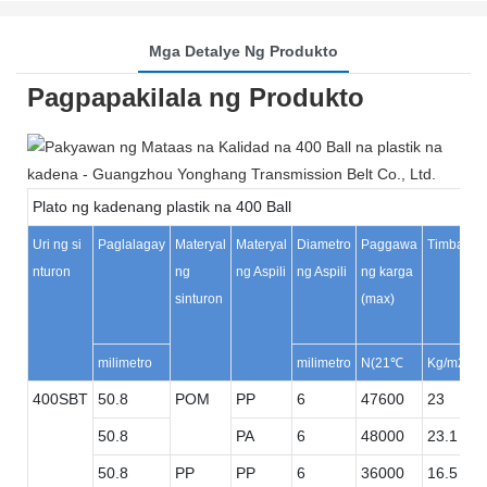
Mga Detalye Ng Produkto
Pagpapakilala ng Produkto
Plato ng kadenang plastik na 400 Ball
Uri ng si
Paglalagay
Materyal
Materyal
Diametro
Paggawa
Timbang
nturon
ng
ng Aspili
ng Aspili
ng karga
sinturon
(max)
milimetro
milimetro
N(21℃
Kg/m2
400SBT
50.8
POM
PP
6
47600
23
50.8
PA
6
48000
23.1
50.8
PP
PP
6
36000
16.5