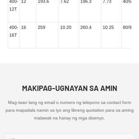
400-
12
193.6
7.62
196.3
7.73
40/50/6
12T
400-
16
259
10.20
260.4
10.25
80/90
16T
MAKIPAG-UGNAYAN SA AMIN
Mag-iwan lang ng email o numero ng telepono sa contact form
para mapadala namin sa iyo ang libreng quotation para sa aming
malawak na hanay ng mga disenyo.