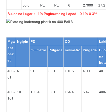
50.8
PE
PE
6
27000
17.2
Bukas na Lugar：11% Pagbawas ng Lapad：0.1%-0.3%
Mga
Ngipin
PD
OD
Laki ng
spr
milimetro
Pulgada
milimetro
Pulgada
Bilog
ock
na
et
butas
400-
6
91.6
3.61
101.6
4.00
40
6T
400-
10
160.4
6.31
164.4
6.47
40/60
10T