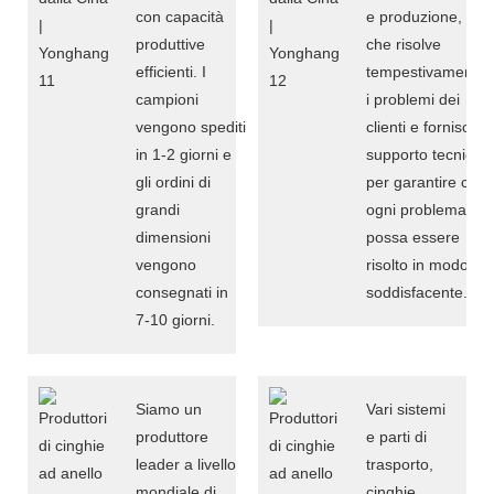
con capacità
e produzione,
produttive
che risolve
efficienti. I
tempestivamente
campioni
i problemi dei
vengono spediti
clienti e fornisce
in 1-2 giorni e
supporto tecnico
gli ordini di
per garantire che
grandi
ogni problema
dimensioni
possa essere
vengono
risolto in modo
consegnati in
soddisfacente.
7-10 giorni.
Siamo un
Vari sistemi
produttore
e parti di
leader a livello
trasporto,
mondiale di
cinghie