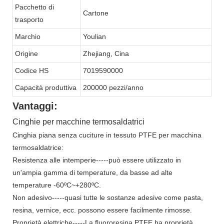
Pacchetto di
Cartone
trasporto
Marchio
Youlian
Origine
Zhejiang, Cina
Codice HS
7019590000
Capacità produttiva
200000 pezzi/anno
Vantaggi:
Cinghie per macchine termosaldatrici
Cinghia piana senza cuciture in tessuto PTFE per macchina
termosaldatrice:
Resistenza alle intemperie-----può essere utilizzato in
un'ampia gamma di temperature, da basse ad alte
temperature -60ºC~+280ºC.
Non adesivo-----quasi tutte le sostanze adesive come pasta,
resina, vernice, ecc. possono essere facilmente rimosse.
Proprietà elettriche-----La fluororesina PTFE ha proprietà