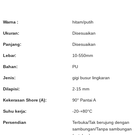
Warna :
hitam/putih
Ukuran:
Disesuaikan
Panjang:
Disesuaikan
Lebar:
10-550mm
Bahan:
PU
Jenis:
gigi busur lingkaran
Dilapisi:
2-15 mm
Kekerasan Shore (A):
90° Pantai A
Suhu kerja:
-20-+80°C
Persendian
Terbuka/Tak berujung dengan
sambungan/Tanpa sambungan