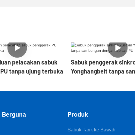
duan pelacakan sabuk
Sabuk penggerak sinkr
PU tanpa ujung terbuka
Yonghangbelt tanpa s
dengan lapisan PU biru
n Berguna
Produk
Sabuk Tarik ke Bawah