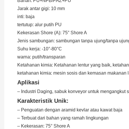
Bahan: PU+NFB/PAZ+PU
Jarak antar gigi: 10 mm
inti: baja
tertutup: alur putih PU
Kekerasan Shore (A): 75° Shore A
Jenis sambungan: sambungan tanpa ujung/tanpa uju
Suhu kerja: -10°-80°C
warna: putih/transparan
Ketahanan kimia: Ketahanan lentur yang baik, ketahan
ketahanan kimia: mesin sosis dan kemasan makanan 
Aplikasi
– Industri Daging, sabuk konveyor untuk mengangkut s
Karakteristik Unik:
– Penguatan dengan aramid kevlar atau kawat baja
– Terbuat dari bahan yang ramah lingkungan
– Kekerasan: 75° Shore A