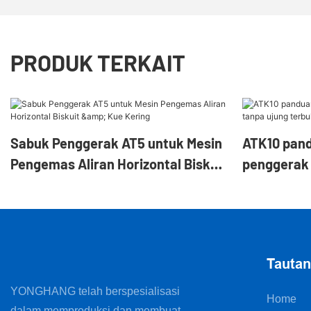
PRODUK TERKAIT
Sabuk Penggerak AT5 untuk Mesin
ATK10 pan
Pengemas Aliran Horizontal Biskuit
penggerak 
& Kue Kering
Tauta
YONGHANG telah berspesialisasi
Home
dalam memproduksi dan membuat