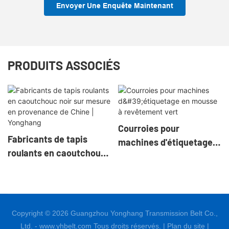
Envoyer Une Enquête Maintenant
PRODUITS ASSOCIÉS
Courroies pour
Fabricants de tapis
machines d'étiquetage
roulants en caoutchouc
en mousse à revêtement
noir sur mesure en
vert
provenance de Chine |
Yonghang
Copyright © 2026 Guangzhou Yonghang Transmission Belt Co.,
Ltd. - www.yhbelt.com Tous droits réservés. |
Plan du site
|