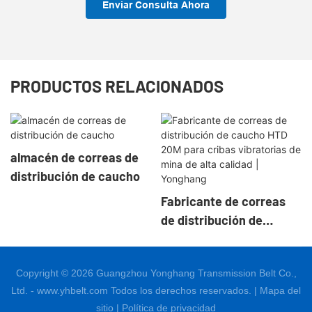
Enviar Consulta Ahora
PRODUCTOS RELACIONADOS
almacén de correas de
distribución de caucho
Fabricante de correas
de distribución de
caucho HTD 20M para
cribas vibratorias de
Copyright © 2026 Guangzhou Yonghang Transmission Belt Co.,
mina de alta calidad |
Ltd. - www.yhbelt.com Todos los derechos reservados. |
Mapa del
Yonghang
sitio
|
Política de privacidad