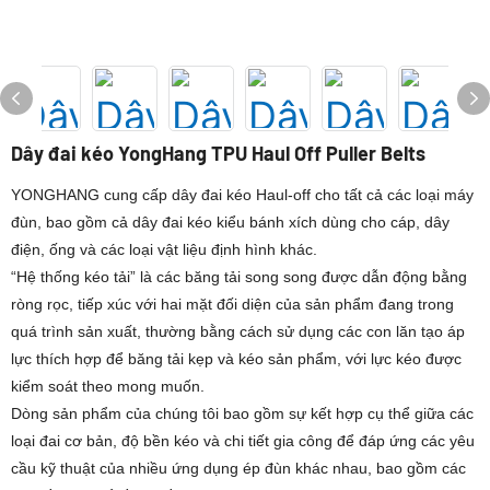
Dây đai kéo YongHang TPU Haul Off Puller Belts
YONGHANG cung cấp dây đai kéo Haul-off cho tất cả các loại máy
đùn, bao gồm cả dây đai kéo kiểu bánh xích dùng cho cáp, dây
điện, ống và các loại vật liệu định hình khác.
“Hệ thống kéo tải” là các băng tải song song được dẫn động bằng
ròng rọc, tiếp xúc với hai mặt đối diện của sản phẩm đang trong
quá trình sản xuất, thường bằng cách sử dụng các con lăn tạo áp
lực thích hợp để băng tải kẹp và kéo sản phẩm, với lực kéo được
kiểm soát theo mong muốn.
Dòng sản phẩm của chúng tôi bao gồm sự kết hợp cụ thể giữa các
loại đai cơ bản, độ bền kéo và chi tiết gia công để đáp ứng các yêu
cầu kỹ thuật của nhiều ứng dụng ép đùn khác nhau, bao gồm các