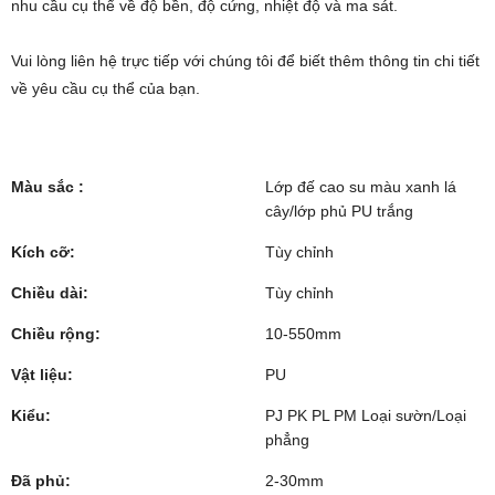
nhu cầu cụ thể về độ bền, độ cứng, nhiệt độ và ma sát.
Vui lòng liên hệ trực tiếp với chúng tôi để biết thêm thông tin chi tiết
về yêu cầu cụ thể của bạn.
Màu sắc :
Lớp đế cao su màu xanh lá
cây/lớp phủ PU trắng
Kích cỡ:
Tùy chỉnh
Chiều dài:
Tùy chỉnh
Chiều rộng:
10-550mm
Vật liệu:
PU
Kiểu:
PJ PK PL PM Loại sườn/Loại
phẳng
Đã phủ:
2-30mm