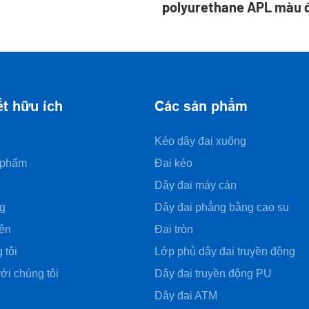
polyurethane APL màu đ
nhám, làm từ nhựa PVC,
máy làm gạch.
ết hữu ích
Các sản phẩm
Kéo dây đai xuống
 phẩm
Đai kéo
Dây đai máy cán
g
Dây đai phẳng bằng cao su
ên
Đai tròn
 tôi
Lớp phủ dây đai truyền động
ới chúng tôi
Dây đai truyền động PU
Dây đai ATM