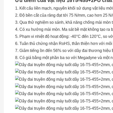
Ưu điểm của vật liệu 16T5-455+2PU chất
1. Kết cấu liền mạch, nguyên khối sử dụng vật liệu mớ
2. Độ bền cắt của răng đạt tới 75 N/mm, cao hơn 25 N/
3. Qua thử nghiệm so sánh, khả năng chống mài mòn tă
4. Có xu hướng mài mòn. Ma sát bề mặt không tạo ra 
5. Phạm vi nhiệt độ hoạt động: -40°C đến 120°C, so vớ
6. Tuân thủ chứng nhận RoHS, thân thiện hơn với môi
7. Giảm tiếng ồn đến 56% so với dây đai thương hiệu 
8. Có giá bằng một phần ba so với Megadyne và một n