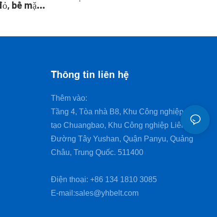
ỏ, bề mặt
Trung Quốc | Yonghang
 dùng cho
Thông tin liên hệ
Thêm vào:
Tầng 4, Tòa nhà B8, Khu Công nghiệp Sáng
tạo Chuangbao, Khu Công nghiệp Liên bang,
Đường Tây Yushan, Quận Panyu, Quảng
Châu, Trung Quốc. 511400
Điện thoại: +86 134 1810 3085
E-mail:
sales@yhbelt.com