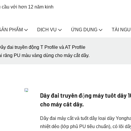
u cầu với hơn 12 năm kinh
SẢN PHẨM
DỊCH VỤ
ỨNG DỤNG
TÀI NG
ây đai truyền động T Profile và AT Profile
ai răng PU màu vàng dùng cho máy cắt dây.
Dây đai truyền động máy tuốt dây
cho máy cắt dây.
Dây đai máy cắt và tuốt dây loại dày Yong
nhiệt dẻo (lớp phủ PU tiêu chuẩn), có lõi d