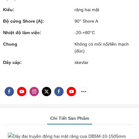
Kiểu:
răng hai mặt
Độ cứng Shore (A):
90° Shore A
Nhiệt độ làm việc:
-20-+80°C
Chung
Không có mối nối/liền mạch
(đúc)
Dây cáp:
skevlar
Chi Tiết Sản Phẩm