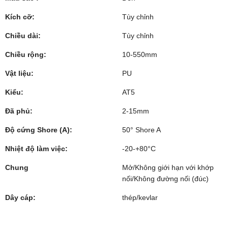
Kích cỡ:
Tùy chỉnh
Chiều dài:
Tùy chỉnh
Chiều rộng:
10-550mm
Vật liệu:
PU
Kiểu:
AT5
Đã phủ:
2-15mm
Độ cứng Shore (A):
50° Shore A
Nhiệt độ làm việc:
-20-+80°C
Chung
Mở/Không giới hạn với khớp
nối/Không đường nối (đúc)
Dây cáp:
thép/kevlar