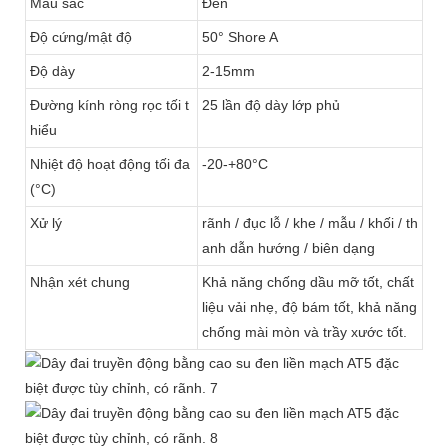
Màu sắc
Đen
Độ cứng/mật độ
50° Shore A
Độ dày
2-15mm
Đường kính ròng rọc tối t
25 lần độ dày lớp phủ
hiểu
Nhiệt độ hoạt động tối đa
-20-+80°C
(°C)
Xử lý
rãnh / đục lỗ / khe / mẫu / khối / th
anh dẫn hướng / biên dạng
Nhận xét chung
Khả năng chống dầu mỡ tốt, chất
liệu vải nhẹ, độ bám tốt, khả năng
chống mài mòn và trầy xước tốt.