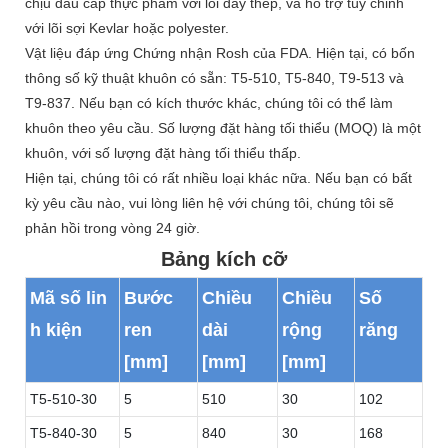
chịu dầu cấp thực phẩm với lõi dây thép, và hỗ trợ tùy chỉnh
với lõi sợi Kevlar hoặc polyester.
Vật liệu đáp ứng Chứng nhận Rosh của FDA. Hiện tại, có bốn
thông số kỹ thuật khuôn có sẵn: T5-510, T5-840, T9-513 và
T9-837. Nếu bạn có kích thước khác, chúng tôi có thể làm
khuôn theo yêu cầu. Số lượng đặt hàng tối thiểu (MOQ) là một
khuôn, với số lượng đặt hàng tối thiểu thấp.
Hiện tại, chúng tôi có rất nhiều loại khác nữa. Nếu bạn có bất
kỳ yêu cầu nào, vui lòng liên hệ với chúng tôi, chúng tôi sẽ
phản hồi trong vòng 24 giờ.
Bảng kích cỡ
Mã số lin
Bước
Chiều
Chiều
Số
h kiện
ren
dài
rộng
răng
[mm]
[mm]
[mm]
T5-510-30
5
510
30
102
T5-840-30
5
840
30
168