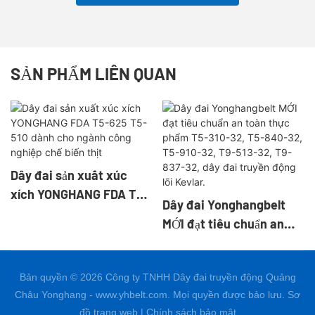
SẢN PHẨM LIÊN QUAN
Dây đai sản xuất xúc
xích YONGHANG FDA T5-
Dây đai Yonghangbelt
625 T5-510 dành cho
MỚI đạt tiêu chuẩn an
ngành công nghiệp chế
toàn thực phẩm T5-310-
biến thịt
32, T5-840-32, T5-910-
Bản quyền © 2026 Công ty TNHH Dây đai truyền động Quảng
32, T9-513-32, T9-837-
Châu Yonghang - www.yhbelt.com. Mọi quyền được bảo lưu.
Sơ
32, dây đai truyền động
đồ trang web
|
Chính sách bảo mật