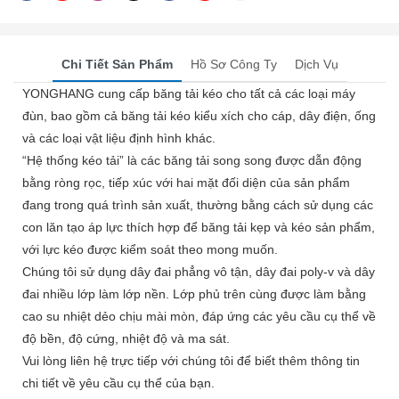
Chi Tiết Sản Phẩm
Hồ Sơ Công Ty
Dịch Vụ
YONGHANG cung cấp băng tải kéo cho tất cả các loại máy
đùn, bao gồm cả băng tải kéo kiểu xích cho cáp, dây điện, ống
và các loại vật liệu định hình khác.
“Hệ thống kéo tải” là các băng tải song song được dẫn động
bằng ròng rọc, tiếp xúc với hai mặt đối diện của sản phẩm
đang trong quá trình sản xuất, thường bằng cách sử dụng các
con lăn tạo áp lực thích hợp để băng tải kẹp và kéo sản phẩm,
với lực kéo được kiểm soát theo mong muốn.
Chúng tôi sử dụng dây đai phẳng vô tận, dây đai poly-v và dây
đai nhiều lớp làm lớp nền. Lớp phủ trên cùng được làm bằng
cao su nhiệt dẻo chịu mài mòn, đáp ứng các yêu cầu cụ thể về
độ bền, độ cứng, nhiệt độ và ma sát.
Vui lòng liên hệ trực tiếp với chúng tôi để biết thêm thông tin
chi tiết về yêu cầu cụ thể của bạn.