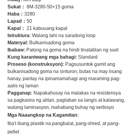
Sukat：
8M-3280-50+15 goma
Haba：
3280
Lapad：
50
Kapal：
21 kabuuang kapal
Istruktura:
Walang tahi na saradong loop
Materyal:
Bulkanisadong goma
Ibabaw:
Patong na goma na hindi tinatablan ng suot
Kung karaniwang mga bahagi:
Standard
Proseso (konstruksyon):
Pagsusuntok gamit ang
bulkanisadong goma na sinturon, butas na may iisang
hanay, pantay na ipinamamahagi ang maraming pag-
aalis ng laman
Pagganap:
Napakahusay na malakas na resistensya
sa pagkasira ng alitan, paglaban sa langis at kalawang,
walang laminasyon, mahabang buhay ng serbisyo
Mga Naaangkop na Kagamitan:
Iba't ibang plastik na pangbalat, pang-shred, at pang-
pellet