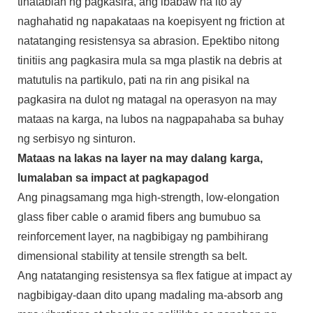
tinatablan ng pagkasira, ang ibabaw na ito ay
naghahatid ng napakataas na koepisyent ng friction at
natatanging resistensya sa abrasion. Epektibo nitong
tinitiis ang pagkasira mula sa mga plastik na debris at
matutulis na partikulo, pati na rin ang pisikal na
pagkasira na dulot ng matagal na operasyon na may
mataas na karga, na lubos na nagpapahaba sa buhay
ng serbisyo ng sinturon.
Mataas na lakas na layer na may dalang karga,
lumalaban sa impact at pagkapagod
Ang pinagsamang mga high-strength, low-elongation
glass fiber cable o aramid fibers ang bumubuo sa
reinforcement layer, na nagbibigay ng pambihirang
dimensional stability at tensile strength sa belt.
Ang natatanging resistensya sa flex fatigue at impact ay
nagbibigay-daan dito upang madaling ma-absorb ang