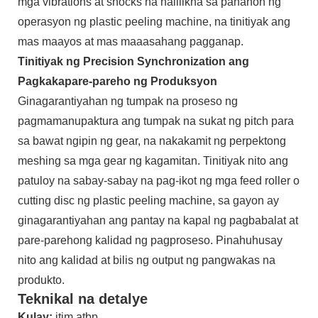
mga vibrations at shocks na nalilikha sa panahon ng
operasyon ng plastic peeling machine, na tinitiyak ang
mas maayos at mas maaasahang pagganap.
Tinitiyak ng Precision Synchronization ang
Pagkakapare-pareho ng Produksyon
Ginagarantiyahan ng tumpak na proseso ng
pagmamanupaktura ang tumpak na sukat ng pitch para
sa bawat ngipin ng gear, na nakakamit ng perpektong
meshing sa mga gear ng kagamitan. Tinitiyak nito ang
patuloy na sabay-sabay na pag-ikot ng mga feed roller o
cutting disc ng plastic peeling machine, sa gayon ay
ginagarantiyahan ang pantay na kapal ng pagbabalat at
pare-parehong kalidad ng pagproseso. Pinahuhusay
nito ang kalidad at bilis ng output ng pangwakas na
produkto.
Teknikal na detalye
Kulay:
itim atbp