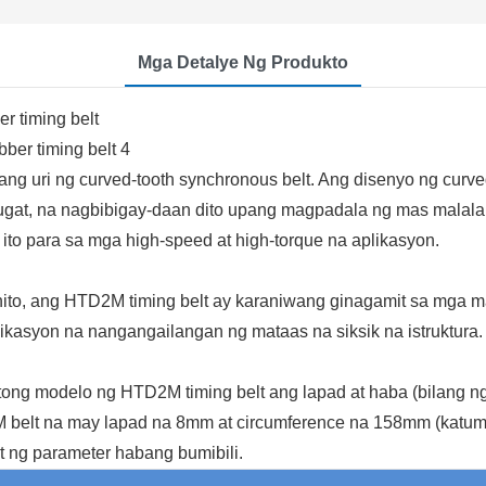
Mga Detalye Ng Produkto
 timing belt
g uri ng curved-tooth synchronous belt. Ang disenyo ng curved
 ugat, na nagbibigay-daan dito upang magpadala ng mas mala
ito para sa mga high-speed at high-torque na aplikasyon.
ito, ang HTD2M timing belt ay karaniwang ginagamit sa mga mak
ikasyon na nangangailangan ng mataas na siksik na istruktura.
ong modelo ng HTD2M timing belt ang lapad at haba (bilang ng 
elt na may lapad na 8mm at circumference na 158mm (katumbas
t ng parameter habang bumibili.