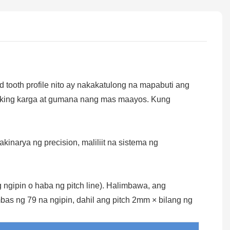
 tooth profile nito ay nakakatulong na mapabuti ang
laking karga at gumana nang mas maayos. Kung
inarya ng precision, maliliit na sistema ng
ngipin o haba ng pitch line). Halimbawa, ang
 ng 79 na ngipin, dahil ang pitch 2mm × bilang ng