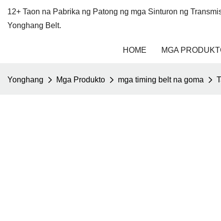
12+ Taon na Pabrika ng Patong ng mga Sinturon ng Transm
Yonghang Belt.
HOME
MGA PRODUKT
Yonghang
Mga Produkto
mga timing belt na goma
T