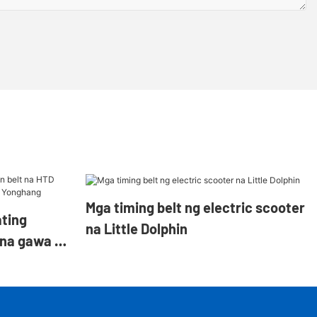
Mga timing belt ng electric scooter
ating
na Little Dolphin
 na gawa sa
onghang