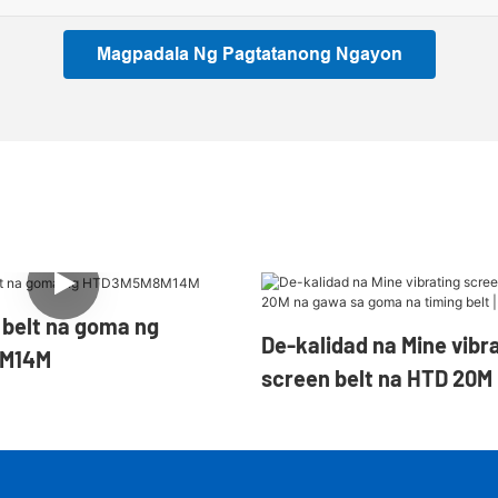
Magpadala Ng Pagtatanong Ngayon
 belt na goma ng
De-kalidad na Mine vibr
M14M
screen belt na HTD 20M
goma na timing belt | Y