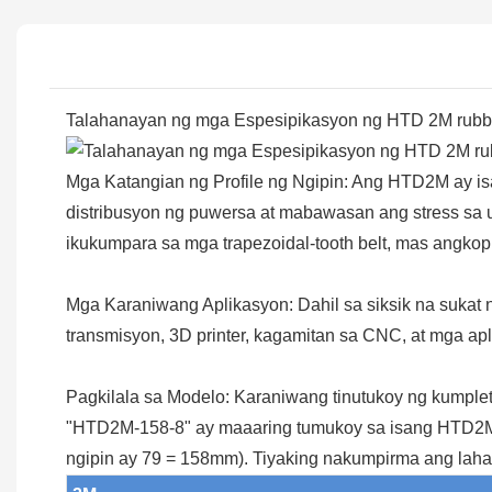
Talahanayan ng mga Espesipikasyon ng HTD 2M rubber
Mga Katangian ng Profile ng Ngipin: Ang HTD2M ay isan
distribusyon ng puwersa at mabawasan ang stress sa
ikukumpara sa mga trapezoidal-tooth belt, mas angkop 
Mga Karaniwang Aplikasyon: Dahil sa siksik na sukat n
transmisyon, 3D printer, kagamitan sa CNC, at mga apl
Pagkilala sa Modelo: Karaniwang tinutukoy ng kumplet
"HTD2M-158-8" ay maaaring tumukoy sa isang HTD2M b
ngipin ay 79 = 158mm). Tiyaking nakumpirma ang laha