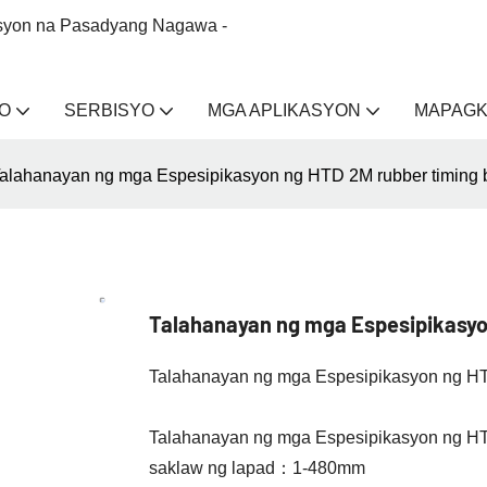
isyon na Pasadyang Nagawa -
O
SERBISYO
MGA APLIKASYON
MAPAG
alahanayan ng mga Espesipikasyon ng HTD 2M rubber timing b
Talahanayan ng mga Espesipikasyon
Talahanayan ng mga Espesipikasyon ng HTD
Talahanayan ng mga Espesipikasyon ng HTD
saklaw ng lapad：1-480mm