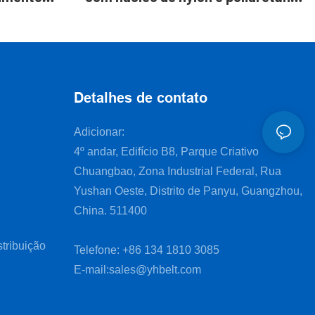
para máquina de pão.
Detalhes de contato
Adicionar:
4º andar, Edifício B8, Parque Criativo
Chuangbao, Zona Industrial Federal, Rua
Yushan Oeste, Distrito de Panyu, Guangzhou,
China. 511400
tribuição
Telefone: +86 134 1810 3085
E-mail:
sales@yhbelt.com