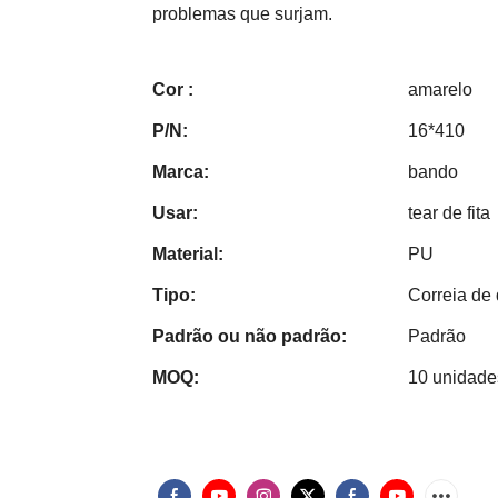
problemas que surjam.
Cor :
amarelo
P/N:
16*410
Marca:
bando
Usar:
tear de fita
Material:
PU
Tipo:
Correia de 
Padrão ou não padrão:
Padrão
MOQ:
10 unidade