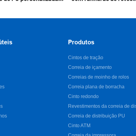
 Yonghang
vermelho
úteis
Produtos
Cintos de tração
Correia de içamento
Correias de moinho de rolos
es
Correia plana de borracha
Cinto redondo
ós
Revestimentos da correia de dis
nos
Correia de distribuição PU
Cinto ATM
Correia da impressora