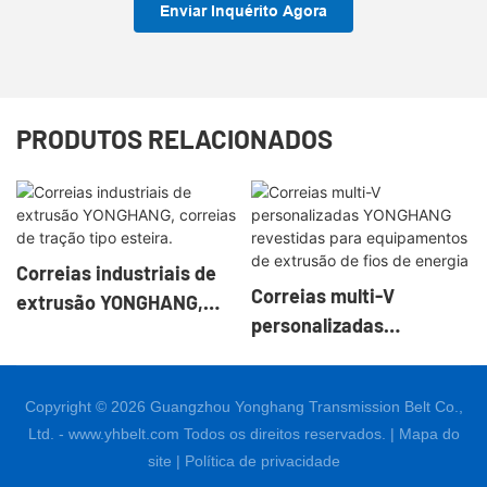
Enviar Inquérito Agora
PRODUTOS RELACIONADOS
Correias industriais de
Correias multi-V
extrusão YONGHANG,
personalizadas
correias de tração tipo
YONGHANG revestidas
esteira.
para equipamentos de
Copyright © 2026 Guangzhou Yonghang Transmission Belt Co.,
extrusão de fios de
Ltd. - www.yhbelt.com Todos os direitos reservados. |
Mapa do
energia
site
|
Política de privacidade