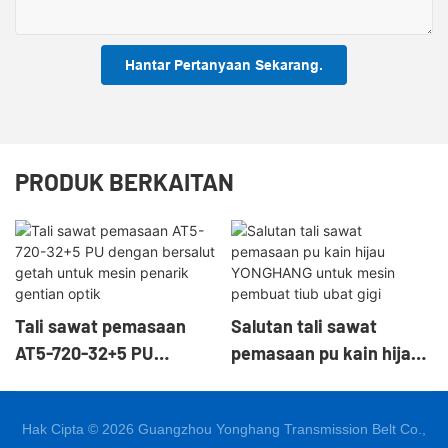
Hantar Pertanyaan Sekarang.
PRODUK BERKAITAN
Tali sawat pemasaan
Salutan tali sawat
AT5-720-32+5 PU
pemasaan pu kain hijau
dengan bersalut getah
YONGHANG untuk mesin
untuk mesin penarik
pembuat tiub ubat gigi
Hak Cipta © 2026 Guangzhou Yonghang Transmission Belt Co.,
gentian optik