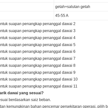
getah+salutan getah
45-55 A
arik dawai yang sesuai?
sesuai berdasarkan saiz beban.
an kemungkinan bahan pencemar persekitaran operasi, pilih bah