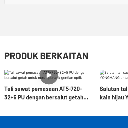
PRODUK BERKAITAN
Tali sawat pemasaan AT5-720-
Salutan ta
32+5 PU dengan bersalut getah
kain hijau
untuk mesin penarik gentian optik
pembuat ti