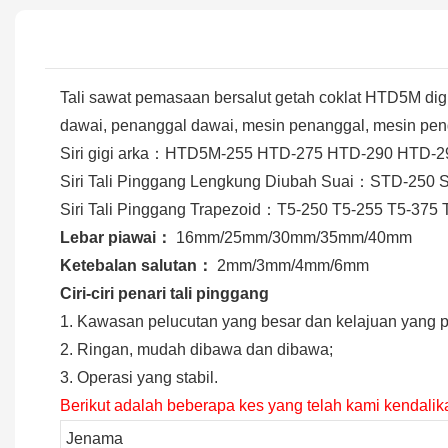
Tali sawat pemasaan bersalut getah coklat HTD5M di
dawai, penanggal dawai, mesin penanggal, mesin pen
Siri gigi arka：HTD5M-255 HTD-275 HTD-290 HTD
Siri Tali Pinggang Lengkung Diubah Suai：STD-25
Siri Tali Pinggang Trapezoid：T5-250 T5-255 T5-375
Lebar piawai：
16mm/25mm/30mm/35mm/40mm
Ketebalan salutan：
2mm/3mm/4mm/6mm
Ciri-ciri penari tali pinggang
1. Kawasan pelucutan yang besar dan kelajuan yang p
2. Ringan, mudah dibawa dan dibawa;
3. Operasi yang stabil.
Berikut adalah beberapa kes yang telah kami kendalik
Jenama