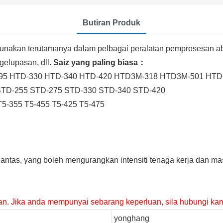
Butiran Produk
gunakan terutamanya dalam pelbagai peralatan pemprosesan a
gelupasan, dll.
Saiz yang paling biasa：
-295 HTD-330 HTD-340 HTD-420 HTD3M-318 HTD3M-501 HT
0 STD-255 STD-275 STD-330 STD-340 STD-420
 T5-355 T5-455 T5-425 T5-475
antas, yang boleh mengurangkan intensiti tenaga kerja dan m
an. Jika anda mempunyai sebarang keperluan, sila hubungi kam
yonghang