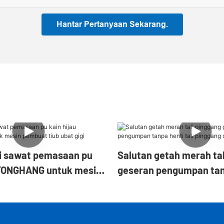
Hantar Pertanyaan Sekarang.
li sawat pemasaan pu
Salutan getah merah tal
 YONGHANG untuk mesin
geseran pengumpan tan
ub ubat gigi
tali pinggang segerak