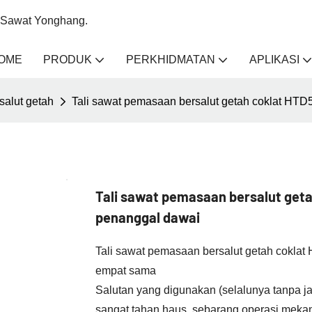
li Sawat Yonghang.
OME
PRODUK
PERKHIDMATAN
APLIKASI
salut getah
Tali sawat pemasaan bersalut getah coklat HT
Tali sawat pemasaan bersalut get
penanggal dawai
Tali sawat pemasaan bersalut getah cokla
empat sama
Salutan yang digunakan (selalunya tanpa ja
sangat tahan haus, sebarang operasi mekan