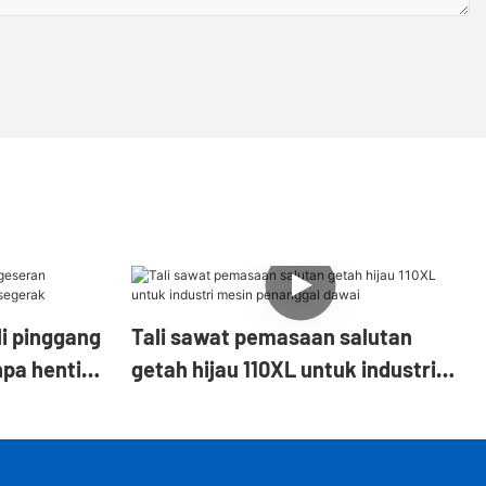
i pinggang
Tali sawat pemasaan salutan
pa henti
getah hijau 110XL untuk industri
mesin penanggal dawai