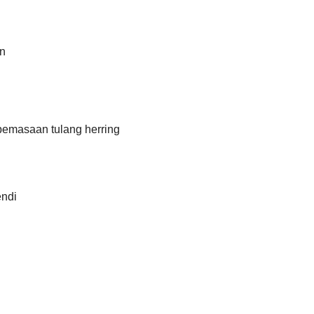
n
 pemasaan tulang herring
endi