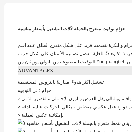
حزام توقيت متعرج بالجملة لآلات التشغيل بأسعار مناسبة
 متعرج، يُطلق عليه اسم HOT (الأسنان الحلزونية المنزاحة)، مما يتيح محركًا متزامنًا فائق الدقة، صغير الحجم،
وهادئًا للغاية. بفضل تصميم الأسنان على شكل حرف V، لم يعد استخدام الحواف ضروريًا، مما يجعله مناسبًا بشكل خاص لتطبيقات النقل، كما يُمكن عكس اتجاه الدوران دون أي قيود. أحزمة
ADVANTAGES
تشغيل أكثر هدوءًا مقارنةً بالتروس المستقيمة
حزام ذاتي التوجيه
 حواف، وبالتالي يقل العرض والوزن الإجمالي والقصور الذاتي
ان ذو رد فعل عكسي منخفض - مثالي للحركات عالية الدقة
> إمكانية عكس العملية.