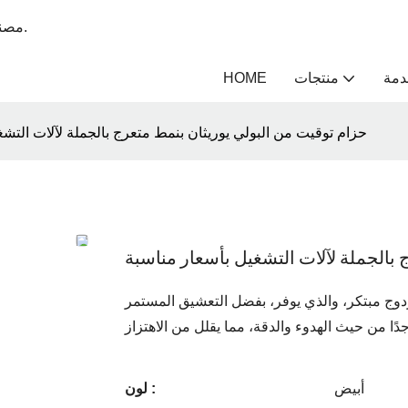
مصنع متخصص في طلاء أحزمة النقل لأكثر من 12 عامًا - يونغ هانغ بيلت.
دمة
منتجات
HOME
حزام توقيت من البولي يوريثان بنمط متعرج بالجملة لآلات التشغ
بالجملة لآلات التشغيل بأسعار مناسبة
وج مبتكر، والذي يوفر، بفضل التعشيق المستمر
أبيض
لون :