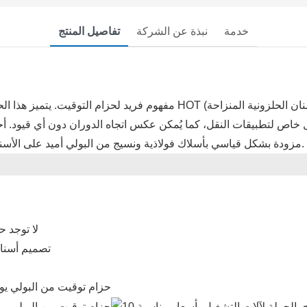
خدمة
نبذة عن الشركة
تفاصيل المنتج
مفهوم فريد لحزام التوقيت. يتميز هذا الحزام والبكرة بتصميم فريد على شكل
التوقيت المصنوعة من البولي يوريثان من Yonghangbelt مزودة بشكل قياسي بأسلاك فولاذية ونسيج من البولي أميد على الأسنان.
> لا توجد
> تصميم أسن