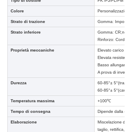
Tipo di costole
PK /PJ/PL/PM
Colore
Personalizzazione
Strato di trazione
Gomma: Importat
Strato inferiore
Gomma: CR;neop
Rinforzo: Corda in
Proprietà meccaniche
Elevato carico di r
Elevata resistenza 
Basso allungamento
A prova di invecc
Durezza
60-85°± 5°(trazion
60-85°± 5°(cavo ott
Temperatura massima
+100℃
Tempo di consegna
Dipende dalla quan
Elaborazione
Miscelazione dell
taglio, rettifica, 