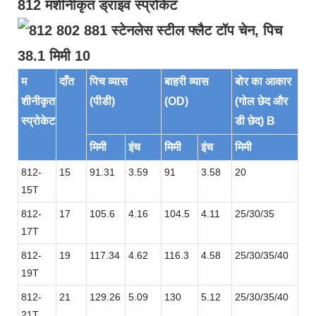
812 मशीनीकृत ड्राइव स्प्रोकेट
म
दाँत
पिच व्यास
बाहरी व्यास
बोर का आकार
शीनीकृत
(पीडी)
(OD)
(गोल छेद और
स्प्रोकेट
डी छेद) B
मिमी
इंच
मिमी
इंच
मिमी
812-
15
91.31
3.59
91
3.58
20
15T
812-
17
105.6
4.16
104.5
4.11
25/30/35
17T
812-
19
117.34
4.62
116.3
4.58
25/30/35/40
19T
812-
21
129.26
5.09
130
5.12
25/30/35/40
21T