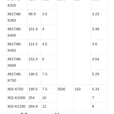
K325
881TAB-
88.9
3.5
3.23
K350
881TAB-
101.6
4
3.49
K400
881TAB-
114.3
4.5
3.6
K450
881TAB-
152.4
6
4.54
K600
881TAB-
190.5
7.5
5.29
K750
802-K750
190.5
7.5
3500
150
5.33
802-K1000
254
10
7
802-K1200
304.8
12
8