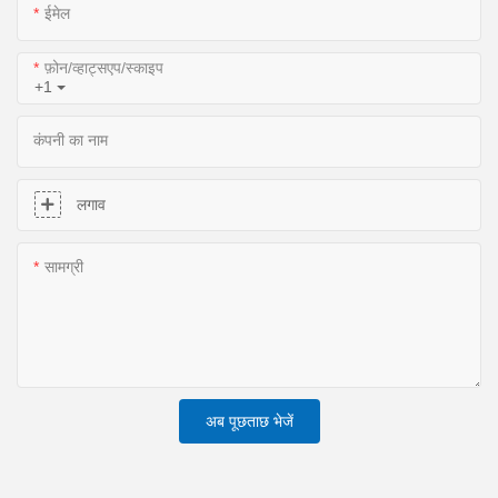
ईमेल
फ़ोन/व्हाट्सएप/स्काइप
+1
कंपनी का नाम
लगाव
सामग्री
अब पूछताछ भेजें