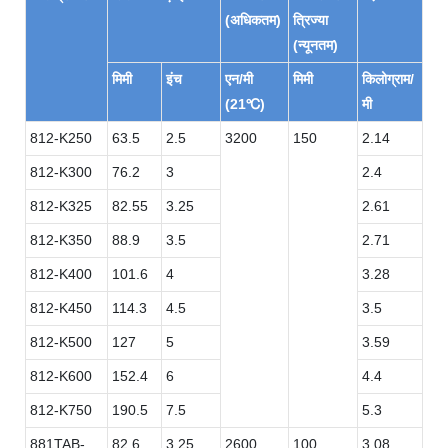
(अधिकतम)
त्रिज्या
(न्यूनतम)
मिमी
इंच
एन/मी
मिमी
किलोग्राम/
(21℃)
मी
812-K250
63.5
2.5
3200
150
2.14
812-K300
76.2
3
2.4
812-K325
82.55
3.25
2.61
812-K350
88.9
3.5
2.71
812-K400
101.6
4
3.28
812-K450
114.3
4.5
3.5
812-K500
127
5
3.59
812-K600
152.4
6
4.4
812-K750
190.5
7.5
5.3
881TAB-
82.6
3.25
2600
100
3.08