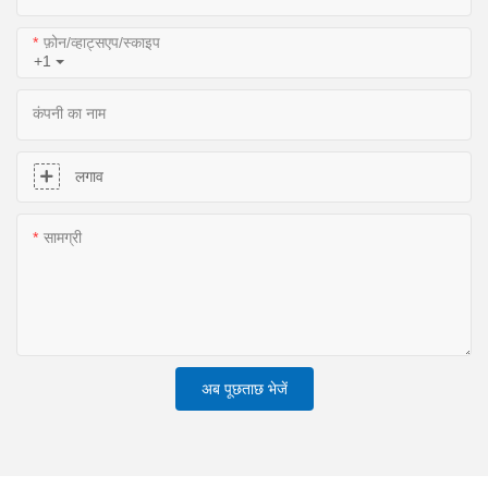
फ़ोन/व्हाट्सएप/स्काइप
+1
कंपनी का नाम
लगाव
सामग्री
अब पूछताछ भेजें