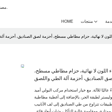
مصنع متخصص في طلاء أحزمة النقل لأكثر من 12 عامًا - يونغ هانغ بيلت.
دمة
منتجات
HOME
ء اللون لا نهائية، حزام مطاطي مسطح،
عاليًا للآلة. مع خيار استخدام مركب البولي أميد
ستر لطبقة الجر، بالإضافة إلى أغطية مطاطية CR مجربة وموثوقة، فإن المجموعة الشاملة مناسبة
زة، ومقاومة عالية للتآكل، وثبات أبعاد فائق.