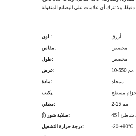
أزرق
لون :
مخصص
مقاس:
مخصص
طول:
10-550 مم
عرض:
ممحاة
مادة:
زام مسطح
يكتب:
2-15 مم
مطلي:
جة شاطئ أ
صلابة شور (أ):
-20-+80°C
درجة حرارة التشغيل: