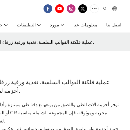
اتصل بنا
معلومات عنا
مورد
التطبيقات
خ
عملية فلكنة القوالب السلسة، تغذية ورقية زرقاء اللون لا نهائية، حزام مطاطي مسطح، أحزمة لصق الصناديق، أحزمة آلة الطي واللصق.
عملية فلكنة القوالب السلسة، تغذية ورقية زرقا
أحزمة لصق الصناديق، أحزمة آلة الطي واللصق.
توفر أحزمة آلات الطي واللصق من يونغهانغ دقة طي ممتازة وأداءً 
أو البولي
لتطبيقات تتراوح من طي الصناديق إلى لف الأنابيب.
تتميز أحزمة طي ولصق الورق من يونغهانغ بخصائص ثني عكسي ممتا