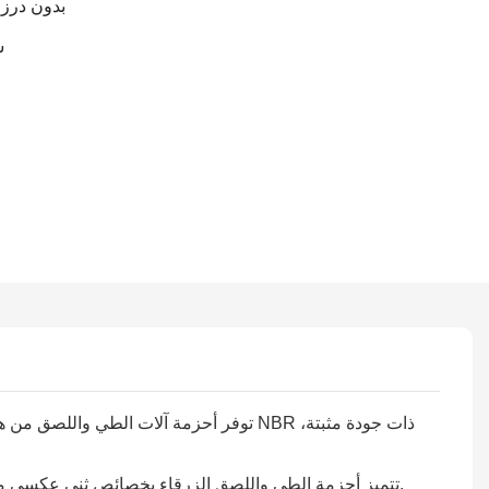
بدون درزا
س
توفر أحزمة آلات الطي واللصق من هونغيانغ
تتميز أحزمة الطي واللصق الزرقاء بخصائص ثني عكسي ممتازة، ومقاومة عالية للتآكل، وثبات أبعاد فائق. كما توفر قبضتها الثابتة والآمنة طيًا دقيقًا، ولا تترك أي علامات على البضائع المنقولة.