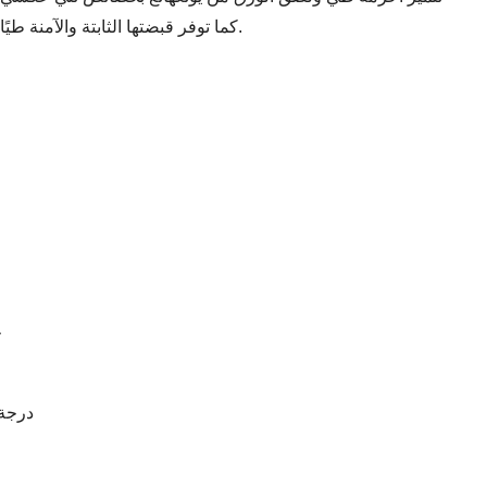
كما توفر قبضتها الثابتة والآمنة طيًا دقيقًا، ولا تترك أي علامات على البضائع المنقولة.
ح
45 در