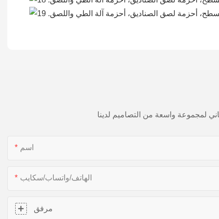
اسم
الهاتف/واتساب/سكايب
مرفق