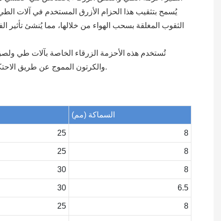
يُسمح بتثقيب هذا الحزام الأزرق المستخدم في آلات الطي
الثقوب المغلقة بسحب الهواء من خلالها، مما يُنشئ تأثير ال
تُستخدم هذه الأحزمة الزرقاء الخاصة بآلات طي ول
والكرتون المموج عن طريق الاحتكاك. تتراوح صلابة طبقة المطاط من 35 إلى 65 درجة شور، وسماكتها من 4 إلى 15 ملم، وتتوفر بنوعين: حزام مسطح وحزام توقيت.
السماكة (مم)
25
8
25
8
30
8
30
6.5
25
8