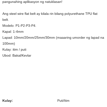
pangunahing aplikasyon ng natuklasan!
Ang steel wire flat belt ay kilala rin bilang polyurethane TPU flat
belt.
Modelo: P1-P2-P3-P4.
Kapal: 1-4mm
Lapad: 10mm/20mm/25mm/30mm (maaaring umorder ng lapad na
100mm)
Kulay: itim / puti
Ubod: Bakal/Kevlar
Kulay:
Puti/Itim