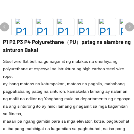
P1 P2 P3 P4 Polyurethane（PU）patag na alambre ng
sinturon Bakal
Steel wire flat belt na gumagamit ng malakas na enerhiya ng
polyurethane at espesyal na istruktura ng high carbon steel wire
rope,
ay isang mataas na katumpakan, mataas na paghila, mababang
pagpahaba ng patag na sinturon, kamakailan lamang ay nalaman
ng maliit na editor ng Yonghang mula sa departamento ng negosyo
na ang sinturong ito ay hindi lamang ginagamit sa mga kagamitan
sa fitness,
maaari pa ngang gamitin para sa mga elevator, kotse, pagbubuhat
at iba pang mabibigat na kagamitan sa pagbubuhat, na isa pang