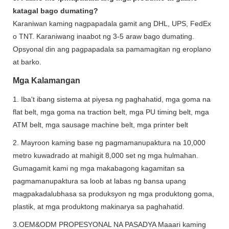
katagal bago dumating?
Karaniwan kaming nagpapadala gamit ang DHL, UPS, FedEx
o TNT. Karaniwang inaabot ng 3-5 araw bago dumating.
Opsyonal din ang pagpapadala sa pamamagitan ng eroplano
at barko.
Mga Kalamangan
1. Iba't ibang sistema at piyesa ng paghahatid, mga goma na
flat belt, mga goma na traction belt, mga PU timing belt, mga
ATM belt, mga sausage machine belt, mga printer belt
2. Mayroon kaming base ng pagmamanupaktura na 10,000
metro kuwadrado at mahigit 8,000 set ng mga hulmahan.
Gumagamit kami ng mga makabagong kagamitan sa
pagmamanupaktura sa loob at labas ng bansa upang
magpakadalubhasa sa produksyon ng mga produktong goma,
plastik, at mga produktong makinarya sa paghahatid.
3.OEM&ODM PROPESYONAL NA PASADYA Maaari kaming