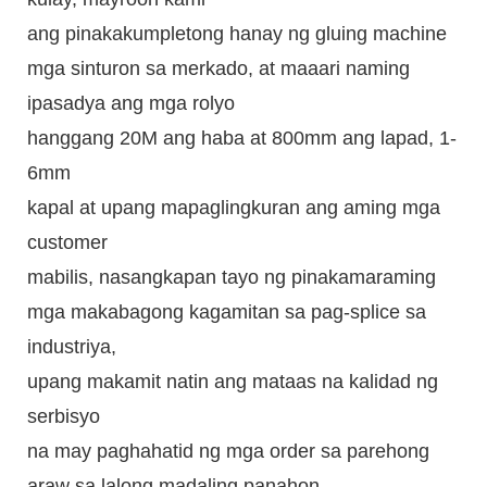
ang pinakakumpletong hanay ng gluing machine
mga sinturon sa merkado, at maaari naming
ipasadya ang mga rolyo
hanggang 20M ang haba at 800mm ang lapad, 1-
6mm
kapal at upang mapaglingkuran ang aming mga
customer
mabilis, nasangkapan tayo ng pinakamaraming
mga makabagong kagamitan sa pag-splice sa
industriya,
upang makamit natin ang mataas na kalidad ng
serbisyo
na may paghahatid ng mga order sa parehong
araw sa lalong madaling panahon