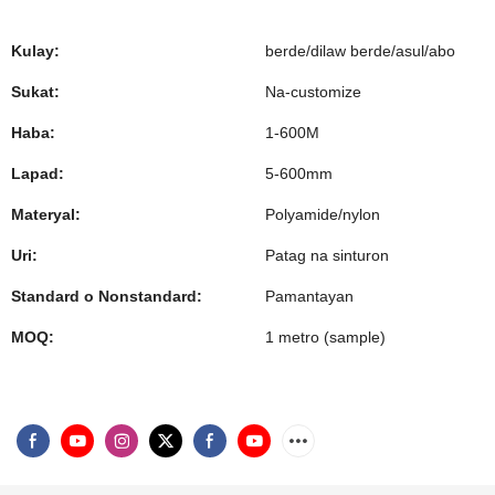
Kulay:
berde/dilaw berde/asul/abo
Sukat:
Na-customize
Haba:
1-600M
Lapad:
5-600mm
Materyal:
Polyamide/nylon
Uri:
Patag na sinturon
Standard o Nonstandard:
Pamantayan
MOQ:
1 metro (sample)