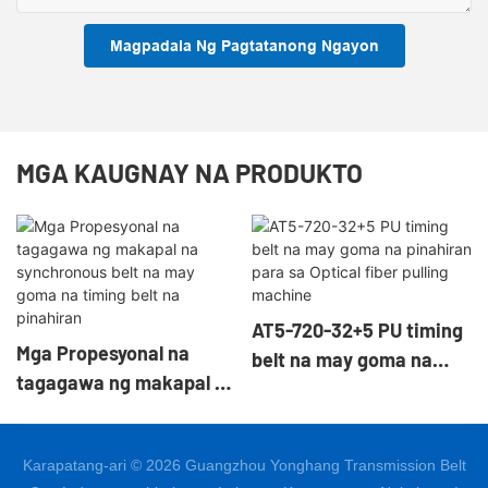
Magpadala Ng Pagtatanong Ngayon
MGA KAUGNAY NA PRODUKTO
AT5-720-32+5 PU timing
Mga Propesyonal na
belt na may goma na
tagagawa ng makapal na
pinahiran para sa Optical
synchronous belt na may
fiber pulling machine
goma na timing belt na
Karapatang-ari © 2026 Guangzhou Yonghang Transmission Belt
pinahiran