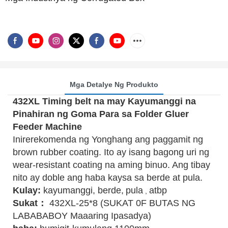
Mga Detalye Ng Produkto
432XL Timing belt na may Kayumanggi na
Pinahiran ng Goma Para sa Folder Gluer
Feeder Machine
Inirerekomenda ng Yonghang ang paggamit ng
brown rubber coating. Ito ay isang bagong uri ng
wear-resistant coating na aming binuo. Ang tibay
nito ay doble ang haba kaysa sa berde at pula.
Kulay:
kayumanggi, berde,
pula
atbp
,
Sukat：
432XL-25*8 (SUKAT 0F BUTAS NG
LABABABOY Maaaring Ipasadya)