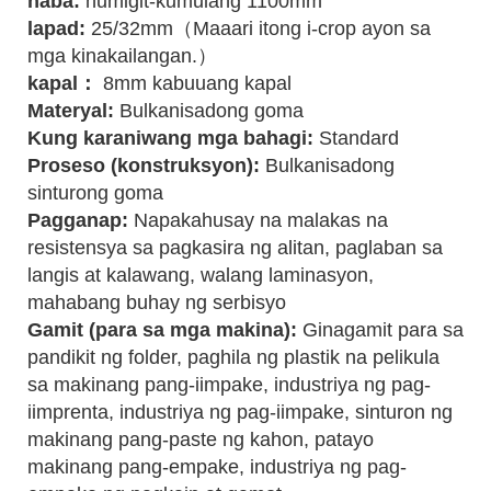
haba:
humigit-kumulang 1100mm
lapad:
25/32mm（Maaari itong i-crop ayon sa
mga kinakailangan.）
kapal：
8mm kabuuang kapal
Materyal:
Bulkanisadong goma
Kung karaniwang mga bahagi:
Standard
Proseso (konstruksyon):
Bulkanisadong
sinturong goma
Pagganap:
Napakahusay na malakas na
resistensya sa pagkasira ng alitan, paglaban sa
langis at kalawang, walang laminasyon,
mahabang buhay ng serbisyo
Gamit (para sa mga makina):
Ginagamit para sa
pandikit ng folder, paghila ng plastik na pelikula
sa makinang pang-iimpake, industriya ng pag-
iimprenta, industriya ng pag-iimpake, sinturon ng
makinang pang-paste ng kahon, patayo
makinang pang-empake, industriya ng pag-