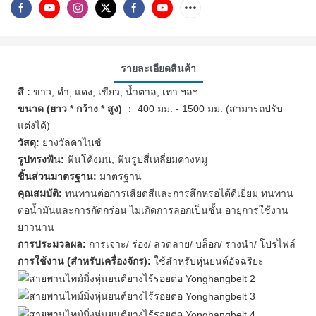
รายละเอียดสินค้า
สี :
ขาว, ดำ, แดง, เขียว, น้ำตาล, เทา ฯลฯ
ขนาด (ยาว * กว้าง * สูง)
： 400 มม. - 1500 มม. (สามารถปรับ
แต่งได้)
วัสดุ:
ยางวัลคาไนซ์
รูปทรงฟัน:
ฟันโค้งมน, ฟันรูปสี่เหลี่ยมคางหมู
ชิ้นส่วนมาตรฐาน:
มาตรฐาน
คุณสมบัติ:
ทนทานต่อการเสียดสีและการสึกหรอได้ดีเยี่ยม ทนทาน
ต่อน้ำมันและการกัดกร่อน ไม่เกิดการลอกเป็นชั้น อายุการใช้งาน
ยาวนาน
การประมวลผล:
การเจาะ/ ร่อง/ ลวดลาย/ บล็อก/ รางนำ/ โปรไฟล์
การใช้งาน (สำหรับเครื่องจักร):
ใช้สำหรับหุ่นยนต์อัจฉริยะ