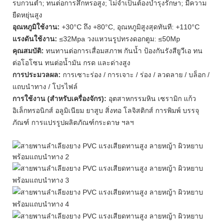
รบกวนต่ำ; ทนต่อการสึกหรอสูง; ไม่จำเป็นต้องบำรุงรักษา; มีความ
ยืดหยุ่นสูง
อุณหภูมิใช้งาน:
+30°C ถึง +80°C, อุณหภูมิสูงสุดทันที: +110°C
แรงดันใช้งาน:
≤32Mpa วงแหวนรูปทรงดอกตูม: ≤50Mp
คุณสมบัติ:
ทนทานต่อการเสื่อมสภาพ กันน้ำ ป้องกันรังสียูวีเอ ทน
ต่อโอโซน ทนต่อน้ำมัน กรด และด่างสูง
การประมวลผล:
การเซาะร่อง / การเจาะ / ร่อง / ลวดลาย / บล็อก /
แถบนำทาง / โปรไฟล์
การใช้งาน (สำหรับเครื่องจักร):
อุตสาหกรรมหิน เซรามิก แก้ว
อิเล็กทรอนิกส์ อลูมิเนียม ยาสูบ สิ่งทอ โลจิสติกส์ การพิมพ์ บรรจุ
ภัณฑ์ การแปรรูปผลิตภัณฑ์กระดาษ ฯลฯ