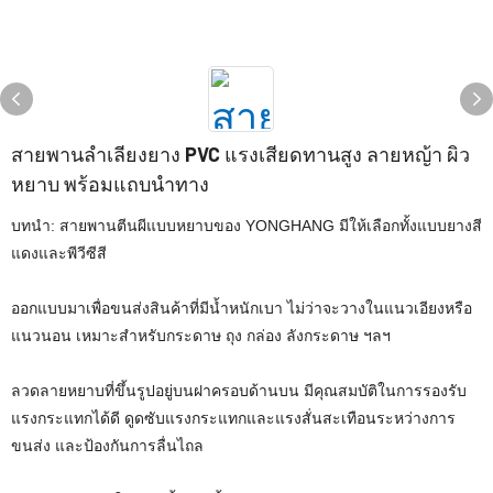
สายพานลำเลียงยาง PVC แรงเสียดทานสูง ลายหญ้า ผิว
หยาบ พร้อมแถบนำทาง
บทนำ: สายพานตีนผีแบบหยาบของ YONGHANG มีให้เลือกทั้งแบบยางสี
แดงและพีวีซีสี
ออกแบบมาเพื่อขนส่งสินค้าที่มีน้ำหนักเบา ไม่ว่าจะวางในแนวเอียงหรือ
แนวนอน เหมาะสำหรับกระดาษ ถุง กล่อง ลังกระดาษ ฯลฯ
ลวดลายหยาบที่ขึ้นรูปอยู่บนฝาครอบด้านบน มีคุณสมบัติในการรองรับ
แรงกระแทกได้ดี ดูดซับแรงกระแทกและแรงสั่นสะเทือนระหว่างการ
ขนส่ง และป้องกันการลื่นไถล