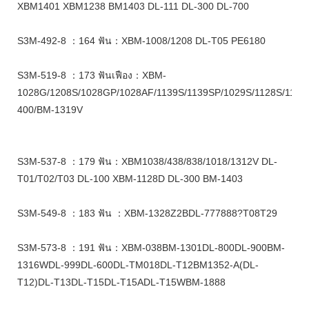
XBM1401 XBM1238 BM1403 DL-111 DL-300 DL-700
S3M-492-8 ：164 ฟัน：XBM-1008/1208 DL-T05 PE6180
S3M-519-8 ：173 ฟันเฟือง：XBM-
1028G/1208S/1028GP/1028AF/1139S/1139SP/1029S/1128S/1136S
400/BM-1319V
S3M-537-8 ：179 ฟัน：XBM1038/438/838/1018/1312V DL-
T01/T02/T03 DL-100 XBM-1128D DL-300 BM-1403
S3M-549-8 ：183 ฟัน ：XBM-1328Z2BDL-777888?T08T29
S3M-573-8 ：191 ฟัน：XBM-038BM-1301DL-800DL-900BM-
1316WDL-999DL-600DL-TM018DL-T12BM1352-A(DL-
T12)DL-T13DL-T15DL-T15ADL-T15WBM-1888