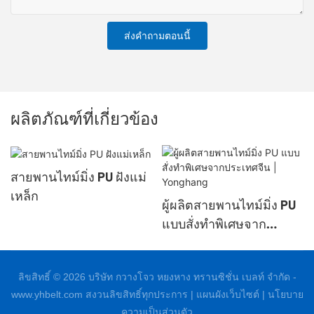
ส่งคำถามตอนนี้
ผลิตภัณฑ์ที่เกี่ยวข้อง
สายพานไทม์มิ่ง PU ฝังแม่
เหล็ก
ผู้ผลิตสายพานไทม์มิ่ง PU
แบบสั่งทำพิเศษจาก
ประเทศจีน | Yonghang
ลิขสิทธิ์ © 2026 บริษัท กวางโจว หยงหาง ทรานซิชั่น เบลท์ จำกัด -
www.yhbelt.com สงวนลิขสิทธิ์ทุกประการ |
แผนผังเว็บไซต์
|
นโยบาย
ความเป็นส่วนตัว