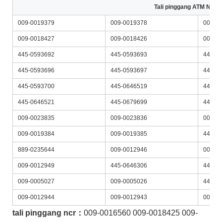
Tali pinggang ATM NCR 
009-0019379
009-0019378
009-0
009-0018427
009-0018426
009-0
445-0593692
445-0593693
445-0
445-0593696
445-0593697
445-0
445-0593700
445-0646519
445-0
445-0646521
445-0679699
445-0
009-0023835
009-0023836
009-0
009-0019384
009-0019385
445-0
889-0235644
009-0012946
009-0
009-0012949
445-0646306
445-0
009-0005027
009-0005026
445-0
009-0012944
009-0012943
009-0
tali pinggang ncr：
009-0016560 009-0018425 009-