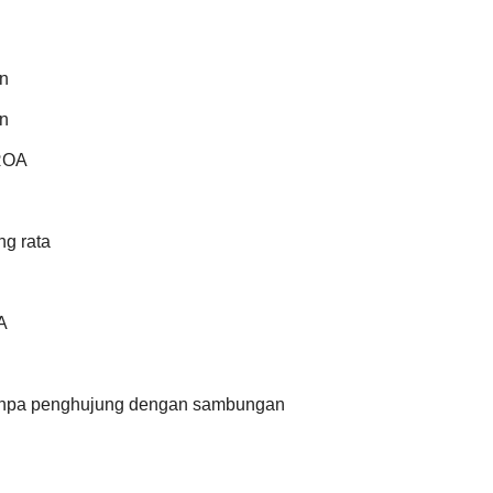
n
n
ROA
ng rata
A
anpa penghujung dengan sambungan