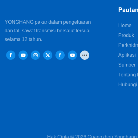
Pauta
YONGHANG pakar dalam pengeluaran
Home
dan tali sawat transmisi bersalut tersuai
Produk
selama 12 tahun.
Perkhid
Aplikasi
Sumber
Tentang
Hubungi
Hak Cipta © 2026 Guangzhou Yonghang Tr