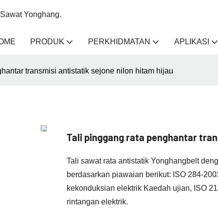
li Sawat Yonghang.
OME
PRODUK
PERKHIDMATAN
APLIKASI
hantar transmisi antistatik sejone nilon hitam hijau
Tali pinggang rata penghantar trans
Tali sawat rata antistatik Yonghangbelt d
berdasarkan piawaian berikut: ISO 284-2003
kekonduksian elektrik Kaedah ujian, ISO 2
rintangan elektrik.