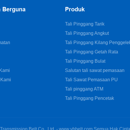
n Berguna
Produk
Tali Pinggang Tarik
Tali Pinggang Angkut
matan
Tali Pinggang Kilang Penggele
Tali Pinggang Getah Rata
Tali Pinggang Bulat
 Kami
Salutan tali sawat pemasaan
 Kami
Tali Sawat Pemasaan PU
Tali pinggang ATM
Tali Pinggang Pencetak
ansmission Belt Co., Ltd. - www.yhbelt.com Semua Hak Cipta T