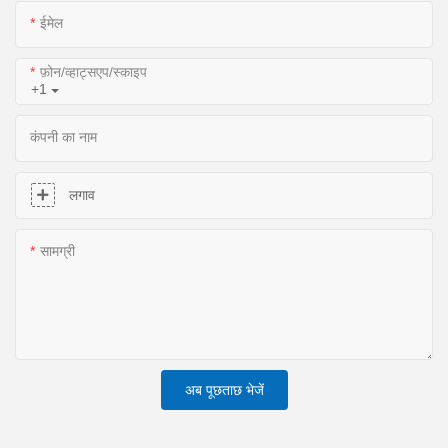
ईमेल
फ़ोन/व्हाट्सएप/स्काइप
+1
कंपनी का नाम
लगाव
सामग्री
अब पूछताछ भेजें