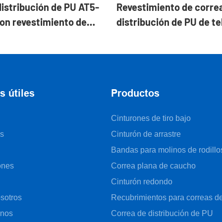
distribución de PU AT5-
Revestimiento de corre
on revestimiento de
distribución de PU de te
a máquina de tracción
YONGHANG para máquin
tica
fabricar tubos de pasta
s útiles
Productos
Cinturones de tiro bajo
s
Cinturón de arrastre
Bandas para molinos de rodillo
ones
Correa plana de caucho
Cinturón redondo
sotros
Recubrimientos para correas de
enos
Correa de distribución de PU