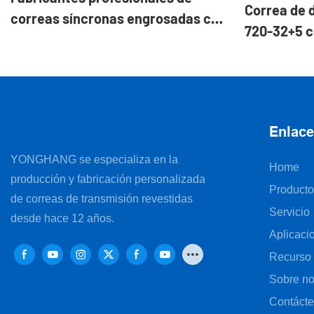
Correa de 
correas síncronas engrosadas con
720-32+5 c
revestimiento de caucho.
caucho par
de fibra óp
Enlace
YONGHANG se especializa en la
Home
producción y fabricación personalizada
Producto
de correas de transmisión revestidas
Servicio
desde hace 12 años.
Aplicaci
Recurso
Sobre no
Contáct