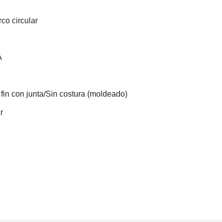
rco circular
A
 fin con junta/Sin costura (moldeado)
r