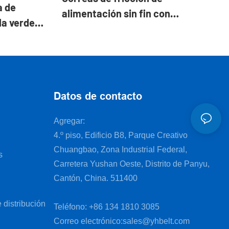
a de
alimentación sin fin con
la verde
revestimiento de caucho rojo,
a para
correa síncrona
 de dientes
Datos de contacto
Agregar:
4.º piso, Edificio B8, Parque Creativo
Chuangbao, Zona Industrial Federal,
s
Carretera Yushan Oeste, Distrito de Panyu,
Cantón, China. 511400
 distribución
Teléfono: +86 134 1810 3085
Correo electrónico:
sales@yhbelt.com