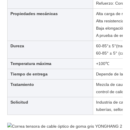
Refuerzo: Cordón d
Propiedades mecánicas
Alta carga de rotu
Alta resistencia al
Baja elongación ba
A prueba de envej
Dureza
60-85°± 5°(tracció
60-85° ± 5° (cable 
Temperatura máxima
+100℃
Tiempo de entrega
Depende de la can
Tratamiento
Mezcla de caucho, 
control de calidad
Solicitud
Industria de cable
tuberías, sellos y 