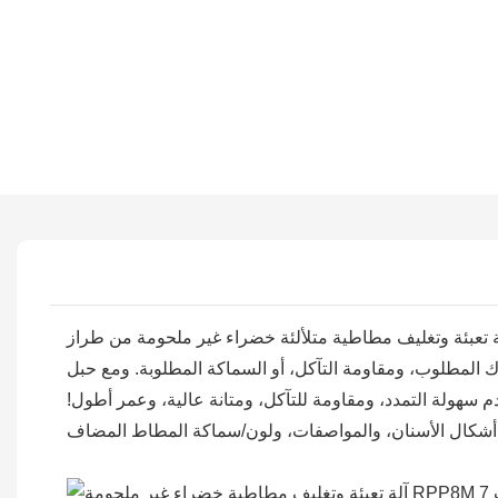
غليف مطاطية متلألئة خضراء غير ملحومة من طراز RPP8M، مزودة بأحزمة مسننة متزامنة، مصنوعة من مطاط النيوبرين عالي الجودة - يُضاهي جودة LINATEX. تعتمد عملية
 المطلوب، ومقاومة التآكل، أو السماكة المطلوبة. ومع حبل
حتكاك قوي، وعدم سهولة التمدد، ومقاومة للتآكل، ومتانة عالية، وعمر أطول!