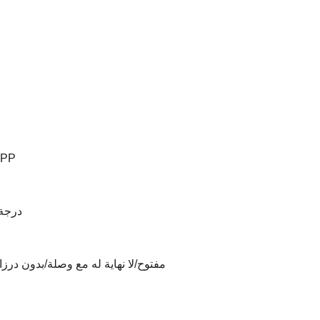
نوع أسنا
55 در
مفتوح/لا نهاية له مع وصلة/بدون در