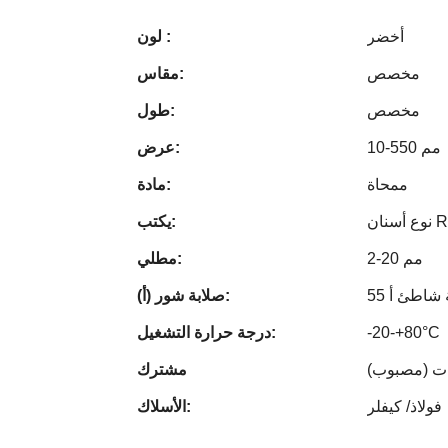
أخضر
لون :
مخصص
مقاس:
مخصص
طول:
10-550 مم
عرض:
ممحاة
مادة:
ن RPP
يكتب:
2-20 مم
مطلي:
جة شاطئ أ
صلابة شور (أ):
-20-+80°C
درجة حرارة التشغيل:
زات (مصبوب)
مشترك
فولاذ/ كيفلر
الأسلاك: