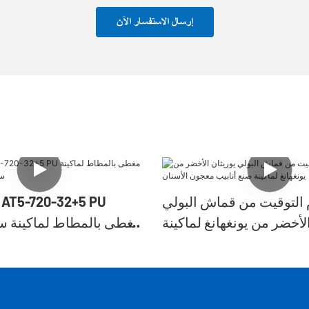
إرسال الاستفسار الآن
 التوقيت من قماش البولي
لأخضر من يونغهانغ لماكينة
مغطى بالمطاط لماكينة س
نع أنابيب معجون الأسنان