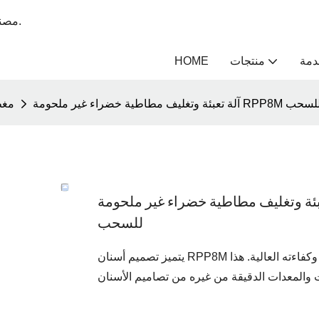
مصنع متخصص في طلاء أحزمة النقل لأكثر من 12 عامًا - يونغ هانغ بيلت.
دمة
منتجات
HOME
نة قابلة للسحب
مغط
تغليف مطاطية خضراء غير ملحومة RPP8M مزودة بأحزمة مسننة متزامنة قابلة
للسحب
يتميز تصميم أسنان RPP8M بشكله الكامل، وخطوة أسنانه الدقيقة، ونسبة نقله الدقيقة، وكفاءته العالية. هذا