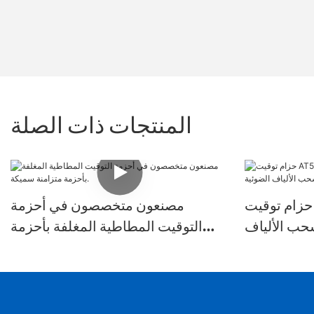
المنتجات ذات الصلة
حزام توقيت AT5-720-32+5 PU
مصنعون متخصصون في أحزمة
حب الألياف
التوقيت المطاطية المغلفة بأحزمة
الضوئية
متزامنة سميكة.