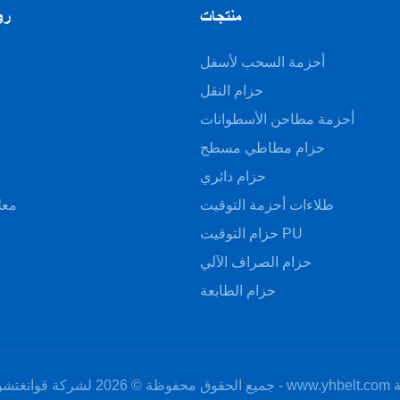
منتجات
رو
أحزمة السحب لأسفل
حزام النقل
أحزمة مطاحن الأسطوانات
حزام مطاطي مسطح
ا
حزام دائري
طلاءات أحزمة التوقيت
معل
حزام التوقيت PU
حزام الصراف الآلي
حزام الطابعة
جميع الحقوق محفوظة © 2026 لشركة قوانغتشو يونغ هانغ لنقل الأحزمة المحدودة - www.yhbelt.com