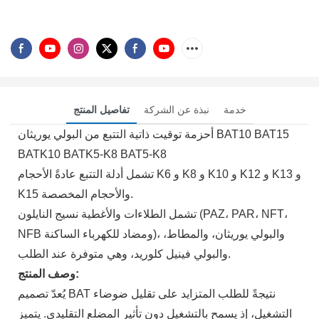
خدمة
نبذة عن الشركة
تفاصيل المنتج
أحزمة توقيت ذاتية التتبع من البولي يوريثان BAT10 BAT15
BATK10 BATK5-K8 BAT5-K8
تشمل أدلة التتبع عادةً الأحجام K6 و K8 و K10 و K12 و K13 و
K15 والأحجام المخصصة.
تشمل الطلاءات والأغطية نسيج النايلون (PAZ، PAR، NFT،
NFB ومضاد للكهرباء الساكنة)، والبولي يوريثان، والمطاط،
والبولي فينيل كلوريد، وهي متوفرة عند الطلب.
وصف المنتج:
يُعدّ تصميم BAT نتيجةً للطلب المتزايد على تقليل ضوضاء
التشغيل، إذ يسمح بالتشغيل دون تأثير المضلع التقليدي. يتميز