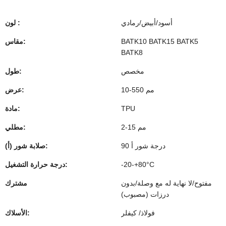
أسود/أبيض/رمادي
لون :
BATK10 BATK15 BATK5
مقاس:
BATK8
مخصص
طول:
10-550 مم
عرض:
TPU
مادة:
2-15 مم
مطلي:
90 درجة شور أ
صلابة شور (أ):
-20-+80°C
درجة حرارة التشغيل:
مفتوح/لا نهاية له مع وصلة/بدون
مشترك
درزات (مصبوب)
فولاذ/ كيفلر
الأسلاك: