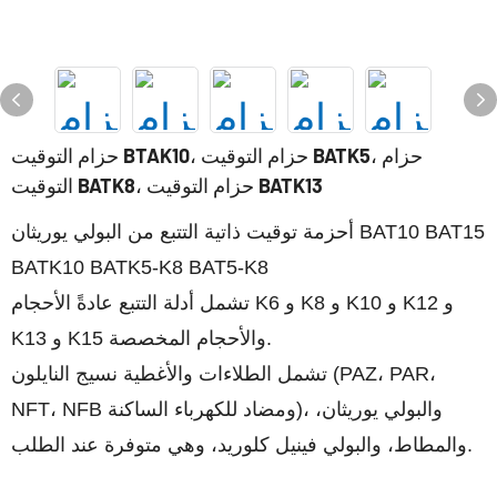
حزام التوقيت BTAK10، حزام التوقيت BATK5، حزام
التوقيت BATK8، حزام التوقيت BATK13
أحزمة توقيت ذاتية التتبع من البولي يوريثان BAT10 BAT15
BATK10 BATK5-K8 BAT5-K8
تشمل أدلة التتبع عادةً الأحجام K6 و K8 و K10 و K12 و
K13 و K15 والأحجام المخصصة.
تشمل الطلاءات والأغطية نسيج النايلون (PAZ، PAR،
NFT، NFB ومضاد للكهرباء الساكنة)، والبولي يوريثان،
والمطاط، والبولي فينيل كلوريد، وهي متوفرة عند الطلب.