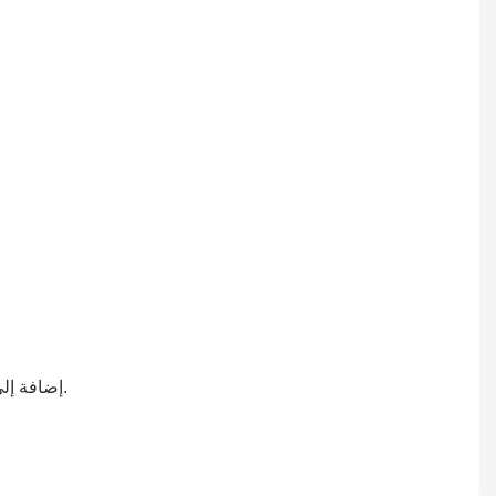
إضافة إلى ذلك، هناك العديد من الموظفين العاديين الذين يعملون في المصانع. بعضهم يعمل منذ أن كان عمره 20 عامًا وحتى بلغ سن الأربعين.